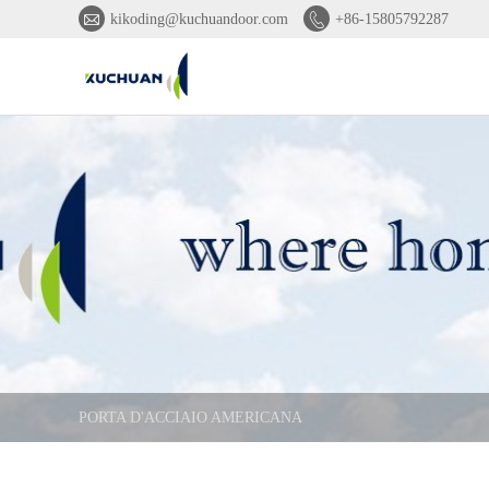


kikoding@kuchuandoor.com
+86-15805792287
PORTA D'ACCIAIO AMERICANA