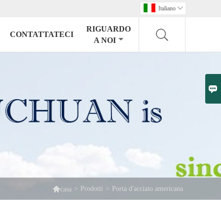
Italiano

RIGUARDO
CONTATTATECI
A NOI


>
Prodotti
>
Porta d'acciaio americana
casa