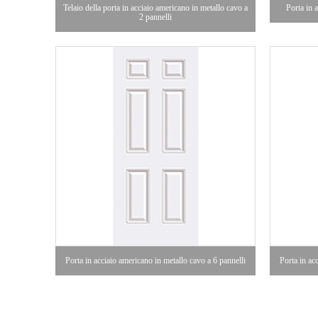
Telaio della porta in acciaio americano in metallo cavo a
Porta in 
2 pannelli
Porta in acciaio americano in metallo cavo a 6 pannelli
Porta in ac